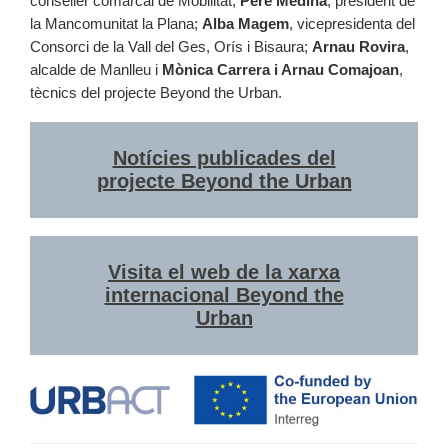
conseller comarcal de Mobilitat;
Pere Medina
, president de
la Mancomunitat la Plana;
Alba Magem
, vicepresidenta del
Consorci de la Vall del Ges, Orís i Bisaura;
Arnau Rovira
,
alcalde de Manlleu i
Mònica Carrera i Arnau Comajoan
,
tècnics del projecte Beyond the Urban.
Notícies publicades del
projecte Beyond the Urban
Visita el web de la xarxa
internacional Beyond the
Urban