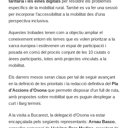
tarifària i les eines digitals
per resoldre els problemes
específics de la mobilitat rural. També es va fer una sessió
per incorporar l’accessibilitat a la mobilitat des d’una
perspectiva inclusiva.
Aquestes trobades tenen com a objectiu ampliar el
coneixement entorn els temes que es volen prioritzar a la
xarxa europea i esdevenen un espai de participació i
posada en comú del procés conjunt de les 10 ciutats o
àrees participants, totes amb projectes vinculats a la
mobilitat.
Els darrers mesos seran claus per tal de seguir avançant
en la definició de les prioritats i la redacció definitiva del
Pla
d’Accions d’Osona
que permetin disposar d’un full de ruta,
amb propostes sobre mobilitat que es puguin desplegar a
curt i llarg termini.
A la visita a Bucarest, la delegació d’Osona va estar
encapçalada pels següents representants:
Arnau Basco
,