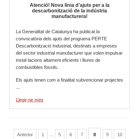
Atenció! Nova línia d’ajuts per a la
descarbonització de la indústria
manufacturera!
La Generalitat de Catalunya ha publicat la
convocatòria dels ajuts del programa PERTE
Descarbonització Industrial, destinats a empreses
del sector industrial manufacturer que volen impulsar
instal·lacions altament eficients i lliures de
combustibles fòssils.
Els ajuts tenen com a finalitat subvencionar projectes
…
Llegir-ne més
Anterior
1
...
5
6
7
8
9
10