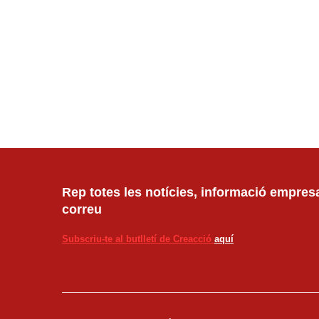
Rep totes les notícies, informació empresar
correu
Subscriu-te al butlletí de Creacció
aquí