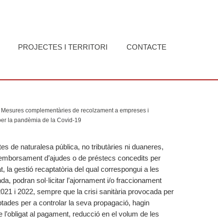
PROJECTES I TERRITORI
CONTACTE
Mesures complementàries de recolzament a empreses i
per la pandèmia de la Covid-19
es de naturalesa pública, no tributàries ni duaneres,
reemborsament d’ajudes o de préstecs concedits per
t, la gestió recaptatòria del qual correspongui a les
, podran sol·licitar l’ajornament i/o fraccionament
2021 i 2022, sempre que la crisi sanitària provocada per
ades per a controlar la seva propagació, hagin
e l’obligat al pagament, reducció en el volum de les