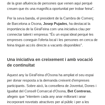
de la gran afluència de persones que venen aquí perquè
creuen que és una magnífica oportunitat per trobar feina”.
Per la seva banda, el president de la Cambra de Comerç
de Barcelona a Osona,
Josep Pujades
, ha destacat la
importància de la GiraFeina com una iniciativa clau per
connectar talent i empresa: “És un espai ideal perquè les
empreses coneguin l’oferta local i les persones en cerca de
feina tinguin accés directe a vacants disponibles”.
Una iniciativa en creixement i amb vocació
de continuïtat
Aquest any la GiraFeina d’Osona ha ampliat el seu espai
per donar resposta a la demanda creixent d’empreses
participants. Sobre això, la consellera de Joventut, Dones i
Igualtat del Consell Comarcal d’Osona,
Bet Contreras
,
afegeix que “intentem cada any anar millorant i anar
incorporant novetats atractives per al públic i per a les