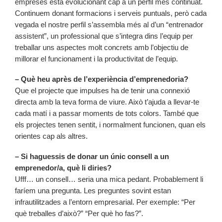
empreses està evolucionant cap a un perfil més continuat.
Continuem donant formacions i serveis puntuals, però cada
vegada el nostre perfil s’assembla més al d’un “entrenador
assistent”, un professional que s’integra dins l’equip per
treballar uns aspectes molt concrets amb l’objectiu de
millorar el funcionament i la productivitat de l’equip.
– Què heu après de l’experiència d’emprenedoria?
Que el projecte que impulses ha de tenir una connexió
directa amb la teva forma de viure. Això t’ajuda a llevar-te
cada matí i a passar moments de tots colors. També que
els projectes tenen sentit, i normalment funcionen, quan els
orientes cap als altres.
– Si haguessis de donar un únic consell a un
emprenedor/a, què li diries?
Ufff… un consell… seria una mica pedant. Probablement li
faríem una pregunta. Les preguntes sovint estan
infrautilitzades a l’entorn empresarial. Per exemple: “Per
què treballes d’això?” “Per què ho fas?”.