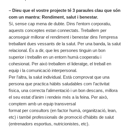
– Dieu que el vostre projecte té 3 paraules clau que són
com un mantra: Rendiment, salut i benestar.
Sí, sense cap mena de dubte. Dins l’entorn corporatiu,
aquests conceptes estan connectats. Treballem per
aconseguir millorar el rendiment i benestar dins l’empresa
treballant dues vessants de la salut. Per una banda, la salut
relacional. És a dir, que les persones tinguin un bon
superior i treballin en un entorn humà cooperatiu i
cohesionat. Per això treballem el lideratge, el treball en
equip i la comunicació interpersonal.
Per l’altra, la salut individual. Està comprovat que una
persona que practica hàbits saludables com l’activitat
física, una correcta l’alimentació i un bon descans, millora
el seu estat d’ànim i rendeix més a la feina. Per això,
comptem amb un equip transversal
format per consultors (en factor humà, organització, lean,
etc) i també professionals de promoció d’hàbits de salut
(entrenadors esportius, nutricionistes, etc).