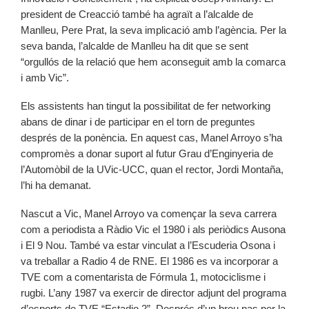
president de Creacció també ha agraït a l’alcalde de
Manlleu, Pere Prat, la seva implicació amb l’agència. Per la
seva banda, l’alcalde de Manlleu ha dit que se sent
“orgullós de la relació que hem aconseguit amb la comarca
i amb Vic”.
Els assistents han tingut la possibilitat de fer networking
abans de dinar i de participar en el torn de preguntes
després de la ponència. En aquest cas, Manel Arroyo s’ha
compromès a donar suport al futur Grau d’Enginyeria de
l’Automòbil de la UVic-UCC, quan el rector, Jordi Montaña,
l’hi ha demanat.
Nascut a Vic, Manel Arroyo va començar la seva carrera
com a periodista a Ràdio Vic el 1980 i als periòdics Ausona
i El 9 Nou. També va estar vinculat a l’Escuderia Osona i
va treballar a Radio 4 de RNE. El 1986 es va incorporar a
TVE com a comentarista de Fórmula 1, motociclisme i
rugbi. L’any 1987 va exercir de director adjunt del programa
d’esports de TVE “Estadio 2”. Després d’un breu pas per la