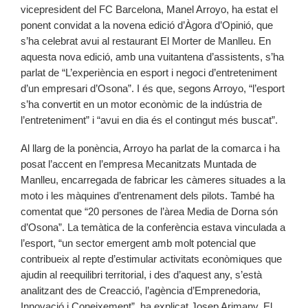
vicepresident del FC Barcelona, Manel Arroyo, ha estat el
ponent convidat a la novena edició d’Àgora d’Opinió, que
s’ha celebrat avui al restaurant El Morter de Manlleu. En
aquesta nova edició, amb una vuitantena d’assistents, s’ha
parlat de “L’experiència en esport i negoci d’entreteniment
d’un empresari d’Osona”. I és que, segons Arroyo, “l’esport
s’ha convertit en un motor econòmic de la indústria de
l’entreteniment” i “avui en dia és el contingut més buscat”.
Al llarg de la ponència, Arroyo ha parlat de la comarca i ha
posat l’accent en l’empresa Mecanitzats Muntada de
Manlleu, encarregada de fabricar les càmeres situades a la
moto i les màquines d’entrenament dels pilots. També ha
comentat que “20 persones de l’àrea Media de Dorna són
d’Osona”. La temàtica de la conferència estava vinculada a
l’esport, “un sector emergent amb molt potencial que
contribueix al repte d’estimular activitats econòmiques que
ajudin al reequilibri territorial, i des d’aquest any, s’està
analitzant des de Creacció, l’agència d’Emprenedoria,
Innovació i Coneixement”, ha explicat Josep Arimany. El