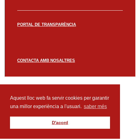
PORTAL DE TRANSPARÈNCIA
CONTACTA AMB NOSALTRES
© CREACCIÓ 2023 -
Avís legal
Política de
privacitat
Política de cookies
Aquest lloc web fa servir cookies per garantir
una millor experiència a l'usuari.
saber més
D'acord