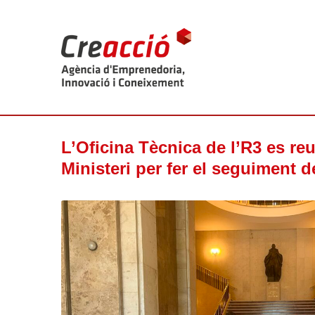
L’Oficina Tècnica de l’R3 es re
Ministeri per fer el seguiment d