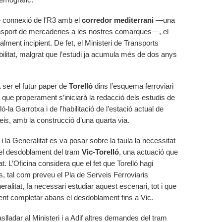
de connexió de l’R3 amb el
corredor mediterrani
—una
transport de mercaderies a les nostres comarques—, el
alment incipient. De fet, el Ministeri de Transports
bilitat, malgrat que l’estudi ja acumula més de dos anys
 ser el futur paper de
Torelló
dins l’esquema ferroviari
ar que properament s’iniciarà la redacció dels estudis de
ló-la Garrotxa i de l’habilitació de l’estació actual de
is, amb la construcció d’una quarta via.
i la Generalitat es va posar sobre la taula la necessitat
el desdoblament del tram
Vic-Torelló
, una actuació que
at. L’Oficina considera que el fet que Torelló hagi
, tal com preveu el Pla de Serveis Ferroviaris
ralitat, fa necessari estudiar aquest escenari, tot i que
sent completar abans el desdoblament fins a Vic.
slladar al Ministeri i a Adif altres demandes del tram