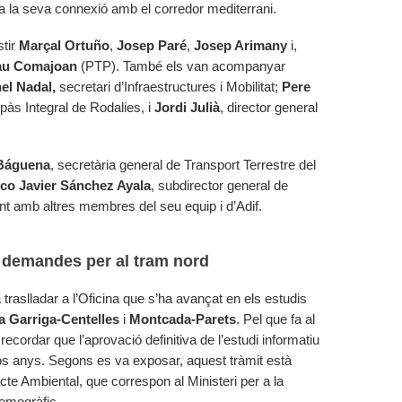
 a la seva connexió amb el corredor mediterrani.
stir
Marçal Ortuño
,
Josep Paré
,
Josep Arimany
i,
u Comajoan
(PTP). També els van acompanyar
el Nadal,
secretari d’Infraestructures i Mobilitat;
Pere
pàs Integral de Rodalies, i
Jordi Julià
, director general
Báguena
, secretària general de Transport Terrestre del
co Javier Sánchez Ayala
, subdirector general de
ent amb altres membres del seu equip i d’Adif.
es demandes per al tram nord
a traslladar a l’Oficina que s’ha avançat en els estudis
la Garriga-Centelles
i
Montcada-Parets
. Pel que fa al
a recordar que l’aprovació definitiva de l’estudi informatiu
s anys. Segons es va exposar, aquest tràmit està
te Ambiental, que correspon al Ministeri per a la
Demogràfic.