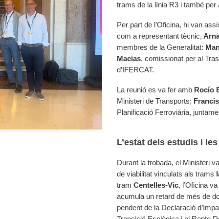
trams de la línia R3 i també per
Per part de l’Oficina, hi van assi
com a representant tècnic,
Arna
membres de la Generalitat:
Man
Macias
, comissionat per al Tras
d’IFERCAT.
La reunió es va fer amb
Rocío 
Ministeri de Transports;
Francis
Planificació Ferroviària, juntam
L’estat dels estudis i l
Durant la trobada, el Ministeri v
de viabilitat vinculats als trams
tram
Centelles-Vic
, l’Oficina v
acumula un retard de més de do
pendent de la Declaració d’Impac
Transició Ecològica i el Repte 