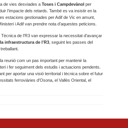
ura de vies desviades a
Toses i Campdevànol
per
 reduir l’impacte dels retards. També es va insistir en la
e les estacions gestionades per Adif de Vic en amunt,
inisteri i Adif van prendre nota d’aquestes peticions.
na Tècnica de l’R3 van expressar la necessitat d’avançar
la infraestructura de l’R3
, seguint les passes del
treballant.
 la reunió com un pas important per mantenir la
teri i fer seguiment dels estudis i actuacions pendents.
nt per aportar una visió territorial i tècnica sobre el futur
essitats ferroviàries d’Osona, el Vallès Oriental, el