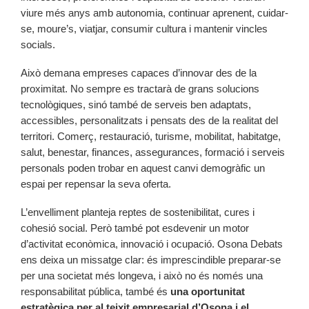
viure més anys amb autonomia, continuar aprenent, cuidar-
se, moure’s, viatjar, consumir cultura i mantenir vincles
socials.
Això demana empreses capaces d’innovar des de la
proximitat. No sempre es tractarà de grans solucions
tecnològiques, sinó també de serveis ben adaptats,
accessibles, personalitzats i pensats des de la realitat del
territori. Comerç, restauració, turisme, mobilitat, habitatge,
salut, benestar, finances, assegurances, formació i serveis
personals poden trobar en aquest canvi demogràfic un
espai per repensar la seva oferta.
L’envelliment planteja reptes de sostenibilitat, cures i
cohesió social. Però també pot esdevenir un motor
d’activitat econòmica, innovació i ocupació. Osona Debats
ens deixa un missatge clar: és imprescindible preparar-se
per una societat més longeva, i això no és només una
responsabilitat pública, també és
una oportunitat
estratègica per al teixit empresarial d’Osona i el