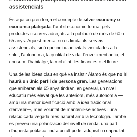
assistencials
És aquí on pren força el concepte de
silver economy o
economia platejada
: l’àmbit econòmic format pels
productes i serveis adreçats a la població de més de 60 o
65 anys. Aquest mercat no es limita als serveis
assistencials, sinó que inclou activitats vinculades a la
salut, l’autonomia, la qualitat de vida, l’envelliment actiu, el
consum, l’habitatge, la mobilitat, les finances o el lleure.
Una de les idees clau en què va insistir Álamo és que
no hi
haurà un únic perfil de persona gran
. Les generacions
que arribaran als 65 anys tindran, en general, un nivell
educatiu més elevat que les anteriors, més autonomia —
amb una menor identificació amb la idea tradicional
d’envellir—, més voluntat de mantenir-se actives i una
relació cada vegada més natural amb la tecnologia. També
es preveu una polarització del nivell de renda: una part
d’aquesta població tindrà un alt poder adquisitiu i capacitat