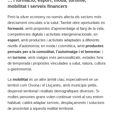
… i formació, esport, moda, turisme,
mobilitat i serveis financers
Però la silver economy no només afecta els sectors més
directament vinculats a la salut. També obre oportunitats en
formació
, amb propostes d’aprenentatge al llarg de la vida,
competències digitals i activitats intergeneracionals; en
esport
, amb productes i activitats adaptades a diferents
nivells d’autonomia; en moda i cosmètica, amb
productes
pensats per a la comoditat, l’autoimatge i el benestar
; i
en
turisme
, amb viatges més personalitzats, estades fora
de temporada i propostes vinculades a salut, natura, cultura
o gastronomia.
La
mobilitat
és un altre àmbit clau, especialment en un
territori com Osona i el Lluçanès, amb municipis petits,
dispersió territorial i realitats demogràfiques diverses. Si
moltes persones grans volen continuar vivint al seu entorn
habitual, caldrà adaptar serveis, desplaçaments i solucions
de proximitat a aquesta realitat territorial.