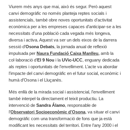
Viurem més anys que mai, això és segur. Però aquest
canvi demogràfic no només planteja reptes socials i
assistencials, també obre noves oportunitats d’activitat
econòmica per a les empreses capaces d’anticipar-se a les
necessitats d’una població cada vegada més longeva,
diversa i activa. Aquest va ser un dels eixos de la darrera
sessió d’
Osona Debats
, la jornada anual de reflexió
impulsada per
Naura Fundació Caixa Manlleu,
amb la
col·laboració d’
El 9 Nou
i la
UVic-UCC
, enguany dedicada
als reptes i oportunitats de l’envelliment. L’acte va abordar
l’impacte del canvi demogràfic en el futur social, econòmic i
humà d’Osona i el Lluçanès.
Més enllà de la mirada social i assistencial, l’envelliment
també interpel·la directament el teixit productiu. La
intervenció de
Sandra Álamo
, responsable de
l’
Observatori Socioeconòmic d’Osona
, va situar el canvi
demogràfic com una transformació de fons que ja està
modificant les necessitats del territori. Entre l’any 2000 i el