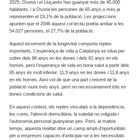
2025, Osona i el Lluçanès han guanyat més de 45.000
habitants, i a Osona les persones de 65 anys o més ja
representen el 19,1% de la població. Les projeccions
apunten que el 2046 aquest col·lectiu podria arribar a les
54.027 persones, el 27,7% de la població.
Aquest increment de la longevitat comporta reptes
importants. L’esperança de vida a Catalunya se situa per
sobre dels 86 anys en les dones i dels 81 anys en els
homes, però l’esperança de vida en bona salut a partir dels
65 anys és molt inferior: 11,9 anys en les dones i 11,8 anys
en els homes. Això vol dir que una part creixent de la
població viurà més anys, però no necessàriament tots en
bones condicions de salut.
En aquest context, els reptes vinculats a la dependència,
les cures, l’atenció domiciliària, la soledat no volguda i
l’autonomia personal guanyaran pes. Però, al mateix
temps, aquesta realitat obre un camp ampli d’oportunitats
per a empreses capaces d’anticipar-se a les necessitats