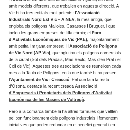
amb models diferents, que treballen en aquesta direcció. A
Vic hi ha tres entitats molt potents:
l’Associació
Industrials Nord Est Vic – AiNEV
, la més antiga, que
engloba els polígons Malloles, Casasses i Bruguer, i que
inclou les grans empreses de l’illa càrnia; el
Parc
d’Activitats Econòmiques de Vic (PAE)
, majoritàriament
amb petita i mitjana empresa; i l’
Associació de Polígons
de Vic Nord (AP Vic)
, que aglutina els polígons comercials
de la ciutat (Sot dels Pradals, Mas Beuló, Mas d’en Prat i el
Coll de Vic). Aquestes tres associacions es reuneixen cada
mes a la Taula de Polígons, en la que també hi ha present
l’Ajuntament de Vic
i
Creacció
. Pel que fa a la resta
d’Osona, destaca la recent creada
Associació
d’Empresaris i Propietaris dels Polígons d’Activitat
Econòmica de les Masies de Voltregà
.
Però a la comarca també hi ha altres fórmules que vetllen
pel bon funcionament dels polígons industrials i fomentem
iniciatives que poden redundar en el benefici general i en