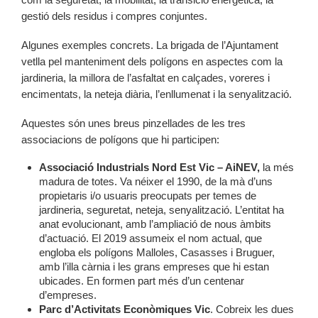
gestió dels residus i compres conjuntes.
Algunes exemples concrets. La brigada de l’Ajuntament
vetlla pel manteniment dels polígons en aspectes com la
jardineria, la millora de l’asfaltat en calçades, voreres i
encimentats, la neteja diària, l’enllumenat i la senyalització.
Aquestes són unes breus pinzellades de les tres
associacions de polígons que hi participen:
Associació Industrials Nord Est Vic – AiNEV,
la més
madura de totes. Va néixer el 1990, de la mà d’uns
propietaris i/o usuaris preocupats per temes de
jardineria, seguretat, neteja, senyalització. L’entitat ha
anat evolucionant, amb l’ampliació de nous àmbits
d’actuació. El 2019 assumeix el nom actual, que
engloba els polígons Malloles, Casasses i Bruguer,
amb l’illa càrnia i les grans empreses que hi estan
ubicades. En formen part més d’un centenar
d’empreses.
Parc d’Activitats Econòmiques Vic
. Cobreix les dues