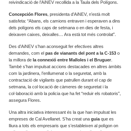
reivindicació de l’AiNEV recollida a la Taula dels Polígons.
Concepción Flores
, presidenta d’AiNEV, n’està molt
satisfeta: “Abans, els camions entraven i esperaven a dins
dels polígons els caps de setmana o en dies de festa, i
deixaven caixes, deixalles… Ara està tot més controlat”.
Des d’AiNEV s’han aconseguit fer efectives altres
demandes, com el
pas de vianants del pont a la C-153
o
la millora de
la connexió entre Malloles i el Bruguer
.
També s’han impulsat accions destacades en altres àmbits
com la jardinera, l’enllumenat o la seguretat, amb la
contractació de vigilants que patrullen durant el cap de
setmana, la col·locació de càmeres de seguretat i la
col·laboració amb la policia que ha fet “reduir els robatoris”,
assegura Flores.
Una altra iniciativa interessant és la que han impulsat les
empreses de Cal Avellanet. S’ha creat una
guia
que es
lliura a tots els empresaris que s’estableixen al polìgon on