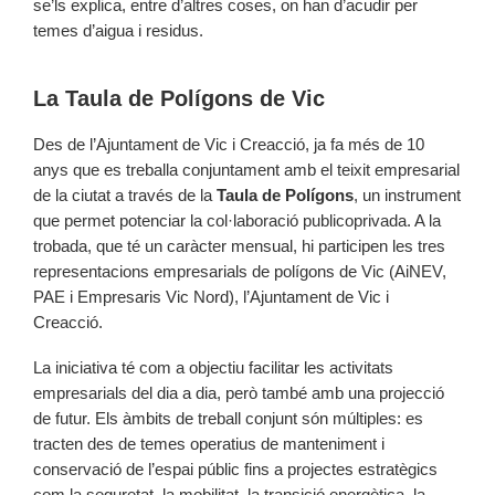
se’ls explica, entre d’altres coses, on han d’acudir per
temes d’aigua i residus.
La Taula de Polígons de Vic
Des de l’Ajuntament de Vic i Creacció, ja fa més de 10
anys que es treballa conjuntament amb el teixit empresarial
de la ciutat a través de la
Taula de Polígons
, un instrument
que permet potenciar la col·laboració publicoprivada. A la
trobada, que té un caràcter mensual, hi participen les tres
representacions empresarials de polígons de Vic (AiNEV,
PAE i Empresaris Vic Nord), l’Ajuntament de Vic i
Creacció.
La iniciativa té com a objectiu facilitar les activitats
empresarials del dia a dia, però també amb una projecció
de futur. Els àmbits de treball conjunt són múltiples: es
tracten des de temes operatius de manteniment i
conservació de l’espai públic fins a projectes estratègics
com la seguretat, la mobilitat, la transició energètica, la