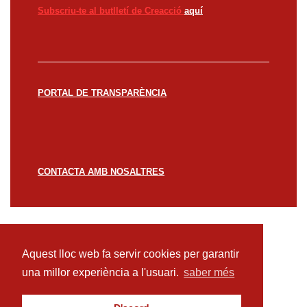
Subscriu-te al butlletí de Creacció
aquí
PORTAL DE TRANSPARÈNCIA
CONTACTA AMB NOSALTRES
© CREACCIÓ 2023 -
Avís legal
Política de
privacitat
Política de cookies
Aquest lloc web fa servir cookies per garantir
una millor experiència a l'usuari.
saber més