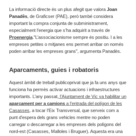
La informació directe és un plus afegit que valora
Joan
Panadès
, de Graficser (PAE), però també considera
important la compra conjunta de subministrament,
especialment l’energia que s’ha adquirit a través de
Proenergia
.”L’associacionisme sempre és positiu. I a les
empreses petites o mitjanes ens permet arribar on només
poden arribar les empreses grans”, argumenta Panadès.
Aparcaments, guies i robatoris
Aquest àmbit de treball publicoprivat que ja fa uns anys que
funciona ha permès activar actuacions i infraestructures
importants. L’any passat,
l’Ajuntament de Vic va habilitar un
aparcament per a camions
a
l’entrada del polígon de les
Casasses
, a tocar l’Eix Transversal, que serveix com a
punt d’espera dels grans vehicles mentre no poden
carregar o descarregar a les empreses dels polígons del
nord-est (Casasses, Malloles i Bruguer). Aquesta era una