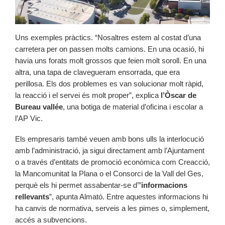
Uns exemples pràctics. “Nosaltres estem al costat d’una
carretera per on passen molts camions. En una ocasió, hi
havia uns forats molt grossos que feien molt soroll. En una
altra, una tapa de clavegueram ensorrada, que era
perillosa. Els dos problemes es van solucionar molt ràpid,
la reacció i el servei és molt proper”, explica
l’Òscar de
Bureau vallée
, una botiga de material d’oficina i escolar a
l’AP Vic.
Els empresaris també veuen amb bons ulls la interlocució
amb l’administració, ja sigui directament amb l’Ajuntament
o a través d’entitats de promoció econòmica com Creacció,
la Mancomunitat la Plana o el Consorci de la Vall del Ges,
perquè els hi permet assabentar-se d’”
informacions
rellevants
”, apunta Almató. Entre aquestes informacions hi
ha canvis de normativa, serveis a les pimes o, simplement,
accés a subvencions.