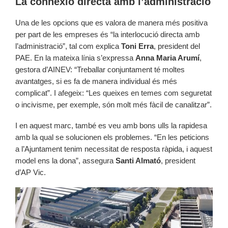
La connexió directa amb l’administració
Una de les opcions que es valora de manera més positiva
per part de les empreses és “la interlocució directa amb
l’administració”, tal com explica
Toni Erra
, president del
PAE. En la mateixa línia s’expressa
Anna Maria Arumí
,
gestora d’AINEV: “Treballar conjuntament té moltes
avantatges, si es fa de manera individual és més
complicat”. I afegeix: “Les queixes en temes com seguretat
o incivisme, per exemple, són molt més fàcil de canalitzar”.
I en aquest marc, també es veu amb bons ulls la rapidesa
amb la qual se solucionen els problemes. “En les peticions
a l’Ajuntament tenim necessitat de resposta ràpida, i aquest
model ens la dona”, assegura
Santi Almató
, president
d’AP Vic.