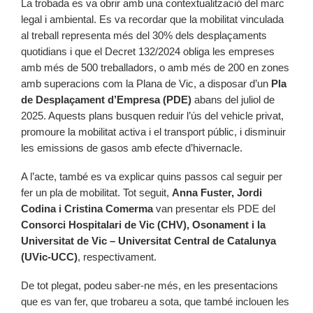
La trobada es va obrir amb una contextualització del marc
legal i ambiental. Es va recordar que la mobilitat vinculada
al treball representa més del 30% dels desplaçaments
quotidians i que el Decret 132/2024 obliga les empreses
amb més de 500 treballadors, o amb més de 200 en zones
amb superacions com la Plana de Vic, a disposar d’un
Pla
de Desplaçament d’Empresa (PDE)
abans del juliol de
2025. Aquests plans busquen reduir l’ús del vehicle privat,
promoure la mobilitat activa i el transport públic, i disminuir
les emissions de gasos amb efecte d’hivernacle.
A l’acte, també es va explicar quins passos cal seguir per
fer un pla de mobilitat. Tot seguit,
Anna Fuster, Jordi
Codina i Cristina Comerma
van presentar els PDE del
Consorci Hospitalari de Vic (CHV), Osonament i la
Universitat de Vic – Universitat Central de Catalunya
(UVic-UCC)
, respectivament.
De tot plegat, podeu saber-ne més, en les presentacions
que es van fer, que trobareu a sota, que també inclouen les