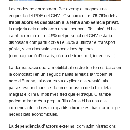
Les dades ho corroboren. Per exemple, segons una
enquesta del PDE del CHV i Osonament,
el 78-79% dels
treballadors es desplacen a la feina amb vehicle privat
,
la majoria dels quals amb un sol ocupant. Tot i això, hi ha
camí per recórrer: el 46% del personal del CHV estaria
disposat a compartir cotxe i el 36% a utilitzar el transport
públic, si es donessin les condicions òptimes
(compaginació d’horaris, oferta de transport, incentius…).
La demostració que la mobilitat al nostre territori es basa en
la comoditat i en un seguit d’hàbits arrelats la trobem al
nord d’Europa, tal com es va explicar a la sessió: als
països escandinaus es fa un ús massiu de la bicicleta
malgrat el clima, molt més fred que el d’aquí. O també
podem mirar més a prop: a l’illa càrnia hi ha una alta
incidència de cotxes compartits i bicicletes, bàsicament per
necessitats econòmiques.
La
dependència d’actors externs
, com administracions i