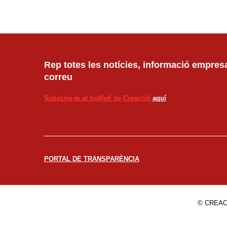
Rep totes les notícies, informació empresar
correu
Subscriu-te al butlletí de Creacció
aquí
PORTAL DE TRANSPARÈNCIA
© CREAC