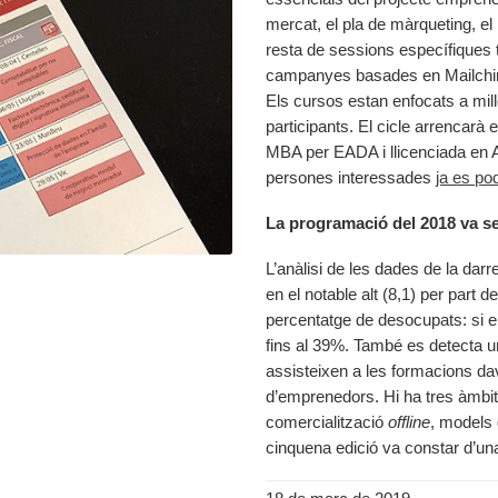
mercat, el pla de màrqueting, el m
resta de sessions específiques 
campanyes basades en Mailchimp
Els cursos estan enfocats a mill
participants. El cicle arrencar
MBA per EADA i llicenciada en A
persones interessades
ja es po
La programació del 2018 va s
L’anàlisi de les dades de la dar
en el notable alt (8,1) per part d
percentatge de desocupats: si e
fins al 39%. També es detecta 
assisteixen a les formacions dav
d’emprenedors. Hi ha tres àmbit
comercialització
offline
, models 
cinquena edició va constar d’un