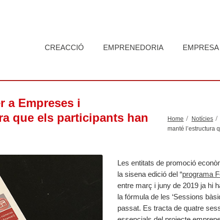
CREACCIÓ
EMPRENEDORIA
EMPRESA
er a Empreses i
a que els participants han
Home
Notícies
manté l’estructura q
Les entitats de promoció econò
la sisena edició del “
programa F
entre març i juny de 2019 ja hi 
la fórmula de les ‘Sessions bàsi
passat. Es tracta de quatre ses
essencials del projecte emprenedo