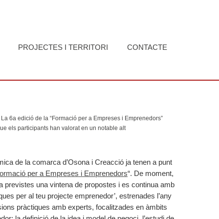
PROJECTES I TERRITORI
CONTACTE
La 6a edició de la “Formació per a Empreses i Emprenedors”
ue els participants han valorat en un notable alt
mica de la comarca d’Osona i Creacció ja tenen a punt
ormació per a Empreses i Emprenedors
“. De moment,
ha previstes una vintena de propostes i es continua amb
ques per al teu projecte emprenedor’, estrenades l’any
sions pràctiques amb experts, focalitzades en àmbits
r: la definició de la idea i model de negoci, l’estudi de