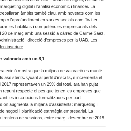
àrqueting digital i l’anàlisi econòmic i financer. La
treballaran àmbits també clau, amb novetats com les
 o l’aprofundiment en xarxes socials com Twitter.
orar les habilitats i competències empresarials dels
à el 20 de març amb una sessió a càrrec de Carme Sáez,
dministració i direcció d’empreses per la UAB. Les
den inscriure
.
er valorada amb un 8,1
rera edició mostra que la mitjana de valoració es manté
els assistents. Quant al perfil d’inscrits, s’incrementa el
l 2017 representaven un 29% del total, ara han pujat
un repunt respecte el pes que tenen les empreses que
ant les inscripcions formalitzades per part
s on augmenta la mitjana d’assistents: màrqueting i
de negoci i planificació estratègia empresarial. La
a trentena de sessions, entre març i desembre de 2018.