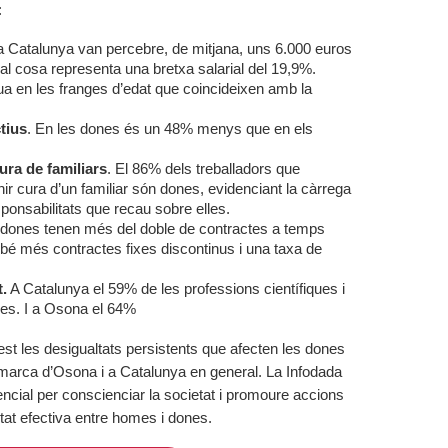
:
 Catalunya van percebre, de mitjana, uns 6.000 euros
l cosa representa una bretxa salarial del 19,9%.
ua en les franges d’edat que coincideixen amb la
tius
. En les dones és un 48% menys que en els
ura de familiars
. El 86% dels treballadors que
nir cura d’un familiar són dones, evidenciant la càrrega
onsabilitats que recau sobre elles.
 dones tenen més del doble de contractes a temps
bé més contractes fixes discontinus i una taxa de
t.
A Catalunya el 59% de les professions científiques i
nes. I a Osona el 64%
st les desigualtats persistents que afecten les dones
 comarca d’Osona i a Catalunya en general. La Infodada
cial per conscienciar la societat i promoure accions
tat efectiva entre homes i dones.