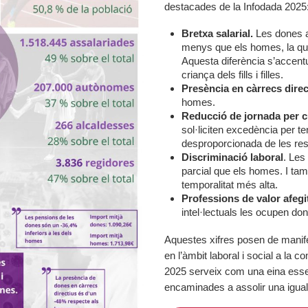
destacades de la Infodada 2025
Bretxa salarial.
Les dones a
menys que els homes, la qua
Aquesta diferència s’accent
criança dels fills i filles.
Presència en càrrecs direc
homes.
Reducció de jornada per c
sol·liciten excedència per te
desproporcionada de les resp
Discriminació laboral
. Les
parcial que els homes. I tam
temporalitat més alta.
Professions de valor afegi
intel·lectuals les ocupen do
Aquestes xifres posen de manife
en l’àmbit laboral i social a la
2025 serveix com una eina essen
encaminades a assolir una igual