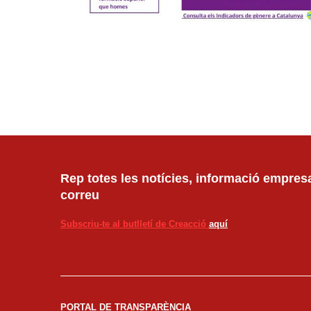
Rep totes les notícies, informació empresar
correu
Subscriu-te al butlletí de Creacció
aquí
PORTAL DE TRANSPARÈNCIA