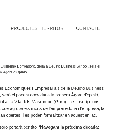
PROJECTES I TERRITORI
CONTACTE
Guillermo Dorronsoro, degà a Deusto Business School, serà el
ra Àgora d’Opinió
cies Econòmiques i Empresarials de la
Deusto Business
, serà el ponent convidat a la propera Àgora d’opinió,
uliol a La Vila dels Masramon (Gurb). Les inscripcions
t que agrupa els mons de l’emprenedoria i l’empresa, la
estan obertes, i es poden formalitzar en
aquest enllaç
.
ro portarà per títol “
Navegant la pròxima dècada: