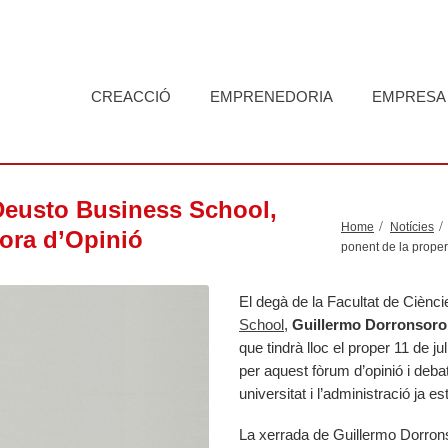
CREACCIÓ
EMPRENEDORIA
EMPRESA
Deusto Business School,
Home
Notícies
gora d’Opinió
ponent de la prope
El degà de la Facultat de Cièn
School
,
Guillermo Dorronsoro
que tindrà lloc el proper 11 de j
per aquest fòrum d’opinió i deba
universitat i l’administració ja 
La xerrada de Guillermo Dorronso