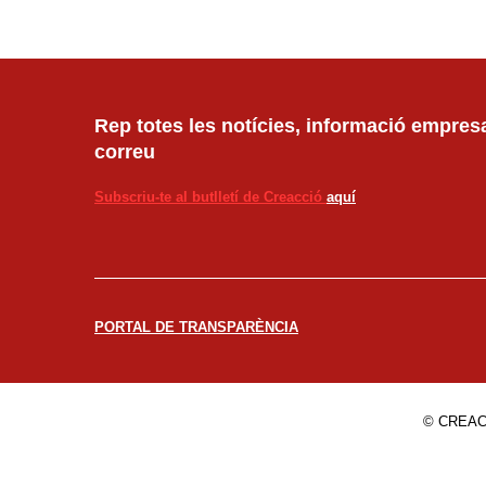
Rep totes les notícies, informació empresar
correu
Subscriu-te al butlletí de Creacció
aquí
PORTAL DE TRANSPARÈNCIA
© CREAC