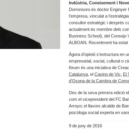
Indústria, Coneixement i No
Dorronsoro és doctor Enginyer In
l’empresa, vinculat a l’estratègi
consultor estratègic i després 
actualment és membre dels conse
Business School), del Consejo 
ALBOAN. Recentment ha estat n
Àgora d’opinió s’estructura en u
empresarial, social, cultural o ci
fòrum és una iniciativa de Creac
Catalunya
, el
Casino de Vic
,
El 
d’Osona de la Cambra de Come
Des de la seva primera edició e
com el vicepresident del FC Bar
Arroyo; el llavors alcalde de Bar
psicòloga social experta en xarx
9 de juny de 2016