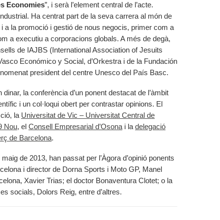
ves Economies
”, i serà l’element central de l’acte.
dustrial. Ha centrat part de la seva carrera al món de
a i a la promoció i gestió de nous negocis, primer com a
com a executiu a corporacions globals. A més de degà,
lls de IAJBS (International Association of Jesuits
Vasco Económico y Social, d’Orkestra i de la Fundación
omenat president del centre Unesco del País Basc.
n dinar, la conferència d’un ponent destacat de l’àmbit
entífic i un col·loqui obert per contrastar opinions. El
ció, la
Universitat de Vic – Universitat Central de
9 Nou
, el
Consell Empresarial d’Osona
i la
delegació
rç de Barcelona
.
l maig de 2013, han passat per l’Àgora d’opinió ponents
celona i director de Dorna Sports i Moto GP, Manel
celona, Xavier Trias; el doctor Bonaventura Clotet; o la
es socials, Dolors Reig, entre d’altres.