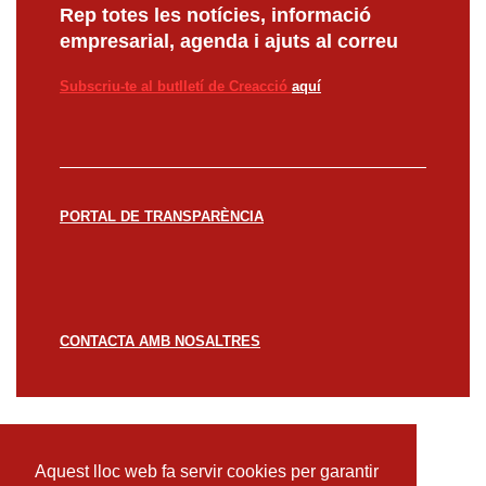
Rep totes les notícies, informació
empresarial, agenda i ajuts al correu
Subscriu-te al butlletí de Creacció
aquí
PORTAL DE TRANSPARÈNCIA
CONTACTA AMB NOSALTRES
© CREACCIÓ 2023 -
Avís legal
Política de
privacitat
Política de cookies
Aquest lloc web fa servir cookies per garantir