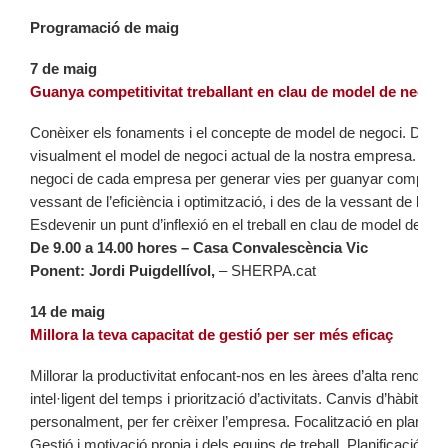
Programació de maig
7 de maig
Guanya competitivitat treballant en clau de model de negoci
Conèixer els fonaments i el concepte de model de negoci. Desxif
visualment el model de negoci actual de la nostra empresa. Treb
negoci de cada empresa per generar vies per guanyar competitivi
vessant de l’eficiència i optimització, i des de la vessant de la inn
Esdevenir un punt d’inflexió en el treball en clau de model de ne
De 9.00 a 14.00 hores – Casa Convalescència Vic
Ponent: Jordi Puigdellívol,
– SHERPA.cat
14 de maig
Millora la teva capacitat de gestió per ser més eficaç
Millorar la productivitat enfocant-nos en les àrees d’alta rendibilit
intel·ligent del temps i priorització d’activitats. Canvis d’hàbits. C
personalment, per fer crèixer l’empresa. Focalització en plans d’
Gestió i motivació propia i dels equips de treball. Planificació ori