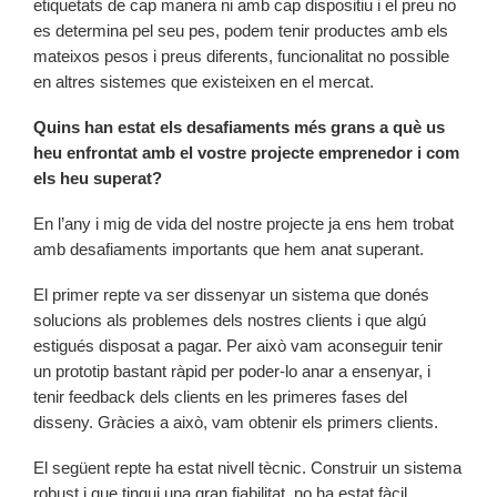
etiquetats de cap manera ni amb cap dispositiu i el preu no
es determina pel seu pes, podem tenir productes amb els
mateixos pesos i preus diferents, funcionalitat no possible
en altres sistemes que existeixen en el mercat.
Quins han estat els desafiaments més grans a què us
heu enfrontat amb el vostre projecte emprenedor i com
els heu superat?
En l’any i mig de vida del nostre projecte ja ens hem trobat
amb desafiaments importants que hem anat superant.
El primer repte va ser dissenyar un sistema que donés
solucions als problemes dels nostres clients i que algú
estigués disposat a pagar. Per això vam aconseguir tenir
un prototip bastant ràpid per poder-lo anar a ensenyar, i
tenir feedback dels clients en les primeres fases del
disseny. Gràcies a això, vam obtenir els primers clients.
El següent repte ha estat nivell tècnic. Construir un sistema
robust i que tingui una gran fiabilitat, no ha estat fàcil,