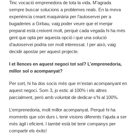
Tinc vocació emprenedora de tota la vida. M’agrada
sempre buscar solucions a problemes reals. En la meva
experiència creant maquinària per l’autoservei per a
bugaderies a Girbau, vaig poder veure que el menjar
preparat està creixent molt, perquè cada vegada hi ha més
gent que opta per aquesta opció i que una solució
d’autoservei podria ser molt interessat. I per això, vaig
decidir apostar per aquest projecte.
I et llences en aquest negoci tot sol? L’emprenedoria,
millor sol o acompanyat?
Per sort, hi ha dos socis més que m’estan acompanyant en
aquest negoci. Som 3, jo estic al 100% i els altres
parcialment, però amb voluntat de dedicar-s’hi al 100%.
L’emprenedoria, molt millor acompanyat. Perquè hi ha
moments que són durs i, tenir visions diferents t’ajuda a ser
més àgil i eficient. I també està bé tenir companys per
compartir els èxits!