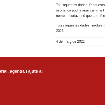
Tot i aquestes dades, l’enquest
osonenca podria anar caminant o 
només podria, sinó que també es
Totes aquestes dades i moltes m
2021
.
4 de març de 2022
ial, agenda i ajuts al