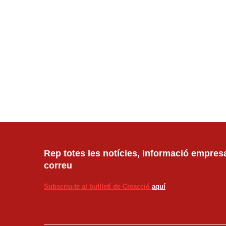
Rep totes les notícies, informació empresar
correu
Subscriu-te al butlletí de Creacció
aquí