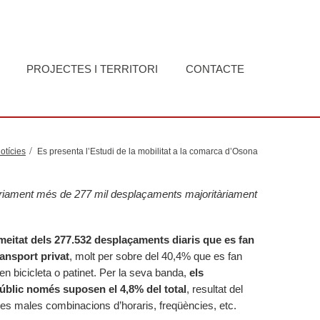
PROJECTES I TERRITORI
CONTACTE
otícies
Es presenta l’Estudi de la mobilitat a la comarca d’Osona
iàriament més de 277 mil desplaçaments majoritàriament
 meitat dels 277.532 desplaçaments diaris que es fan
ransport privat
, molt per sobre del 40,4% que es fan
n bicicleta o patinet. Per la seva banda,
els
úblic només suposen el 4,8% del total
, resultat del
les males combinacions d’horaris, freqüències, etc.