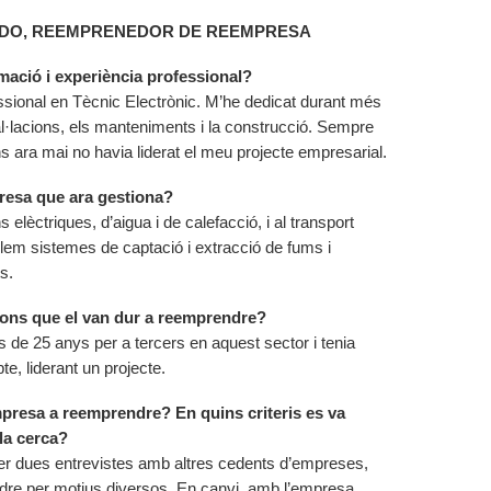
INDO, REEMPRENEDOR DE REEMPRESA
rmació i experiència professional?
sional en Tècnic Electrònic. M’he dedicat durant més
al·lacions, els manteniments i la construcció. Sempre
ns ara mai no havia liderat el meu projecte empresarial.
mpresa que ara gestiona?
 elèctriques, d’aigua i de calefacció, i al transport
lem sistemes de captació i extracció de fums i
s.
ions que el van dur a reemprendre?
s de 25 anys per a tercers en aquest sector i tenia
e, liderant un projecte.
empresa a reemprendre? En quins criteris es va
la cerca?
fer dues entrevistes amb altres cedents d’empreses,
dre per motius diversos. En canvi, amb l’empresa