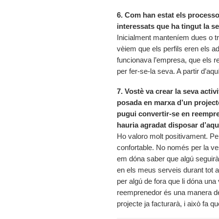
6. Com han estat els processo
interessats que ha tingut la 
Inicialment manteníem dues o tr
vèiem que els perfils eren els a
funcionava l’empresa, que els r
per fer-se-la seva. A partir d’aqu
7. Vostè va crear la seva activ
posada en marxa d’un project
pugui convertir-se en reempren
hauria agradat disposar d’aqu
Ho valoro molt positivament. Pe
confortable. No només per la ves
em dóna saber que algú seguirà 
en els meus serveis durant tot a
per algú de fora que li dóna una 
reemprenedor és una manera de 
projecte ja facturarà, i això fa 