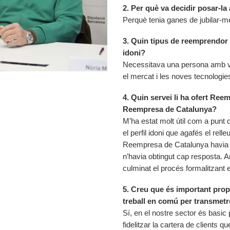
2. Per què va decidir posar-la
Perquè tenia ganes de jubilar-me
3. Quin tipus de reemprendor 
idoni?
Necessitava una persona amb vi
el mercat i les noves tecnologi
4. Quin servei li ha ofert Ree
Reempresa de Catalunya?
M’ha estat molt útil com a punt 
el perfil idoni que agafés el re
Reempresa de Catalunya havia 
n’havia obtingut cap resposta. A
culminat el procés formalitzant 
5. Creu que és important prop
treball en comú per transmet
Sí, en el nostre sector és basic p
fidelitzar la cartera de clients 