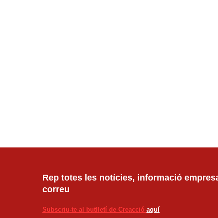
Rep totes les notícies, informació empresar
correu
Subscriu-te al butlletí de Creacció
aquí