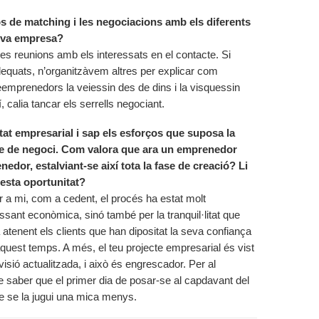
s de matching i les negociacions amb els diferents
seva empresa?
es reunions amb els interessats en el contacte. Si
dequats, n’organitzàvem altres per explicar com
eemprenedors la veiessin des de dins i la visquessin
í, calia tancar els serrells negociant.
itat empresarial i sap els esforços que suposa la
e de negoci. Com valora que ara un emprenedor
edor, estalviant-se així tota la fase de creació? Li
esta oportunitat?
r a mi, com a cedent, el procés ha estat molt
sant econòmica, sinó també per la tranquil·litat que
atenent els clients que han dipositat la seva confiança
quest temps. A més, el teu projecte empresarial és vist
visió actualitzada, i això és engrescador. Per al
saber que el primer dia de posar-se al capdavant del
que se la jugui una mica menys.