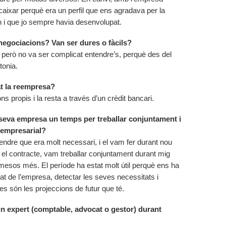
aixar perquè era un perfil que ens agradava per la
ien i que jo sempre havia desenvolupat.
negociacions? Van ser dures o fàcils?
 però no va ser complicat entendre’s, perquè des del
tonia.
at la reempresa?
s propis i la resta a través d’un crèdit bancari.
 seva empresa un temps per treballar conjuntament i
 empresarial?
endre que era molt necessari, i el vam fer durant nou
el contracte, vam treballar conjuntament durant mig
 mesos més. El període ha estat molt útil perquè ens ha
at de l’empresa, detectar les seves necessitats i
s són les projeccions de futur que té.
gun expert (comptable, advocat o gestor) durant