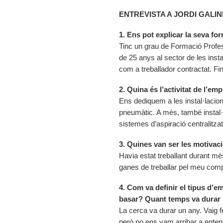
ENTREVISTA A JORDI GAL
1. Ens pot explicar la seva fo
Tinc un grau de Formació Profes
de 25 anys al sector de les inst
com a treballador contractat. Fi
2. Quina és l’activitat de l’e
Ens dediquem a les instal·lacions
pneumàtic. A més, també instal·
sistemes d’aspiració centralitzat
3. Quines van ser les motivac
Havia estat treballant durant mé
ganes de treballar pel meu compt
4. Com va definir el tipus d’
basar? Quant temps va durar 
La cerca va durar un any. Vaig 
però no ens vam arribar a enten