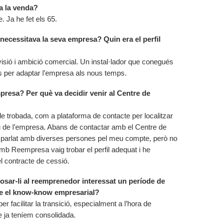
 a la venda?
. Ja he fet els 65.
necessitava la seva empresa? Quin era el perfil
sió i ambició comercial. Un instal·lador que conegués
es per adaptar l’empresa als nous temps.
mpresa? Per què va decidir venir al Centre de
de trobada, com a plataforma de contacte per localitzar
lleu de l’empresa. Abans de contactar amb el Centre de
parlat amb diverses persones pel meu compte, però no
mb Reempresa vaig trobar el perfil adequat i he
el contracte de cessió.
osar-li al reemprenedor interessat un període de
re el know-know empresarial?
er facilitar la transició, especialment a l’hora de
que ja teníem consolidada.