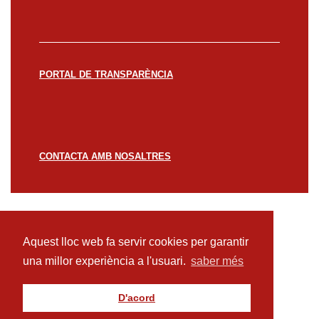
PORTAL DE TRANSPARÈNCIA
CONTACTA AMB NOSALTRES
© CREACCIÓ 2023 -
Avís legal
Política de
privacitat
Política de cookies
Aquest lloc web fa servir cookies per garantir
una millor experiència a l'usuari.
saber més
D'acord