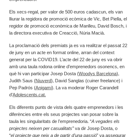
Els xecs-regal, per valor de 500 euros cadascun, els van
lliurar la regidora de promoció ecòmica de Vic, Bet Piella, el
regidor de promoció econòmica de Manlleu, David Bosch, i
la directora executiva de Creacció, Núria Macià.
La proclamació dels premiats ja es va realitzar el passat 22
de juny en un acte en format online, arran del context
generat per la COVID19. L’acte del 22 de juny es va obrir
amb una taula rodona online d’emprenedors osonencs, en
què hi van participar Josep Dosta (
Woodys Barcelona
),
Judith Saus (
Niuverd
), David Sanglas (cuiner freelance) i
Pep Padrós (
Anigami
). La va moderar Roger Carandell
d’
Adolescents.cat.
Els diferents punts de vista dels quatre emprenedors i les
diferències entre els seus projectes van posar sobre la
taula les singularitats de l’emprenedoria. “
A vegades els
projectes neixen per casualitats”
va dir Josep Dosta, o
“
el projecte que neix a de partir d’una passió
” va assegurar