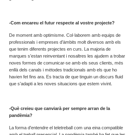
-Com encareu el futur respecte al vostre projecte?
De moment amb optimisme. Col·laborem amb equips de
professionals i empreses d’àmbits molt diversos amb els
que tenim diferents projectes en curs. La majoria de
marques s’estan reinventant i nosaltres les ajudem a trobar
noves formes de comunicar-se amb els seus clients, més
enllà dels canals i mètodes tradicionals amb els que ho
havien fet fins ara. Es tracta de que tinguin un discurs fluid
que s’adapti a les noves situacions que estem vivint.
-Què creieu que canviarà per sempre arran de la
pandèmia?
La forma d’entendre el teletreball com una eina compatible
amb el treball presencial. La pandèmia també ha fet que les