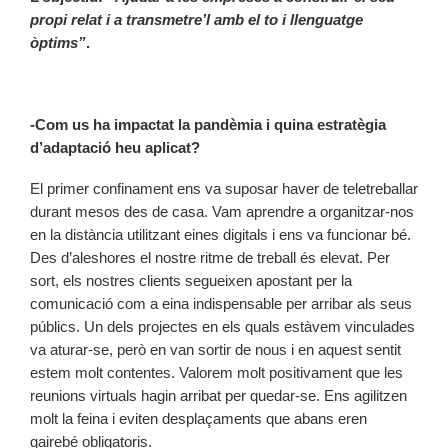
propi relat i a transmetre’l amb el to i llenguatge
òptims”
.
-Com us ha impactat la pandèmia i quina estratègia
d’adaptació heu aplicat?
El primer confinament ens va suposar haver de teletreballar
durant mesos des de casa. Vam aprendre a organitzar-nos
en la distància utilitzant eines digitals i ens va funcionar bé.
Des d’aleshores el nostre ritme de treball és elevat. Per
sort, els nostres clients segueixen apostant per la
comunicació com a eina indispensable per arribar als seus
públics. Un dels projectes en els quals estàvem vinculades
va aturar-se, però en van sortir de nous i en aquest sentit
estem molt contentes. Valorem molt positivament que les
reunions virtuals hagin arribat per quedar-se. Ens agilitzen
molt la feina i eviten desplaçaments que abans eren
gairebé obligatoris.