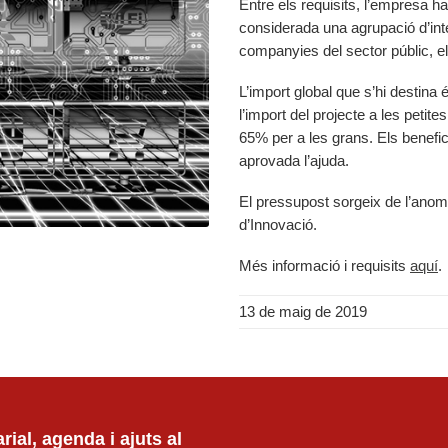
Entre els requisits, l’empresa ha
considerada una agrupació d’int
companyies del sector públic, el
L’import global que s’hi destina
l’import del projecte a les petit
65% per a les grans. Els benefi
aprovada l’ajuda.
El pressupost sorgeix de l’anome
d’Innovació.
Més informació i requisits
aquí
.
13 de maig de 2019
ial, agenda i ajuts al