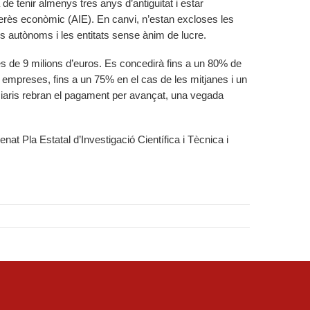
 de tenir almenys tres anys d’antiguitat i estar
erès econòmic (AIE). En canvi, n’estan excloses les
s autònoms i les entitats sense ànim de lucre.
 és de 9 milions d’euros. Es concedirà fins a un 80% de
es empreses, fins a un 75% en el cas de les mitjanes i un
ciaris rebran el pagament per avançat, una vegada
nat Pla Estatal d’Investigació Científica i Tècnica i