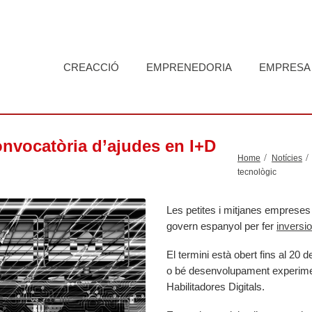
CREACCIÓ
EMPRENEDORIA
EMPRESA
nvocatòria d’ajudes en I+D
Home
Notícies
tecnològic
Les petites i mitjanes empreses
govern espanyol per fer
inversi
El termini està obert fins al 20 d
o bé desenvolupament experime
Habilitadores Digitals.