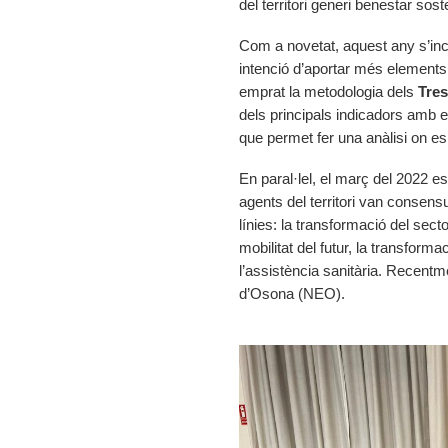
del territori generi benestar sost
Com a novetat, aquest any s’in
intenció d’aportar més elements a
emprat la metodologia dels
Tre
dels principals indicadors amb 
que permet fer una anàlisi on e
En paral·lel, el març del 2022 es
agents del territori van consens
línies: la transformació del secto
mobilitat del futur, la transformaci
l’assistència sanitària. Recentm
d’Osona (NEO).