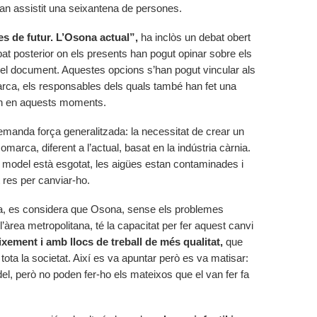
 han assistit una seixantena de persones.
s de futur. L’Osona actual”,
ha inclòs un debat obert
at posterior on els presents han pogut opinar sobre els
a el document. Aquestes opcions s’han pogut vincular als
arca, els responsables dels quals també han fet una
en en aquests moments.
emanda força generalitzada: la necessitat de crear un
comarca, diferent a l’actual, basat en la indústria càrnia.
 model està esgotat, les aigües estan contaminades i
t res per canviar-ho.
ta, es considera que Osona, sense els problemes
’àrea metropolitana, té la capacitat per fer aquest canvi
ixement i amb llocs de treball de més qualitat,
que
tota la societat. Així es va apuntar però es va matisar:
el, però no poden fer-ho els mateixos que el van fer fa