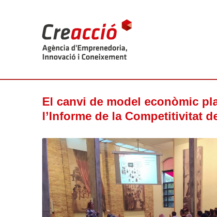
El canvi de model econòmic pla
l’Informe de la Competitivitat 