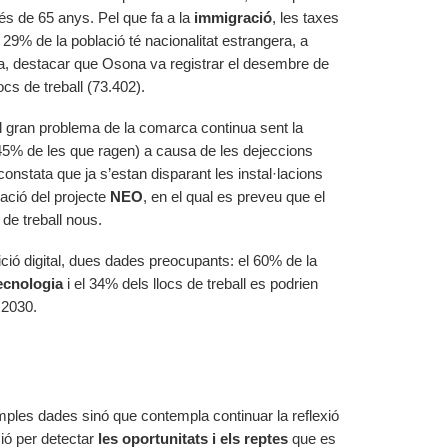
és de 65 anys. Pel que fa a la
immigració
, les taxes
 29% de la població té nacionalitat estrangera, a
va, destacar que Osona va registrar el desembre de
cs de treball (73.402).
 el gran problema de la comarca continua sent la
45% de les que ragen) a causa de les dejeccions
onstata que ja s’estan disparant les instal·lacions
eació del projecte
NEO
, en el qual es preveu que el
 de treball nous.
sició digital, dues dades preocupants: el 60% de la
ecnologia
i el 34% dels llocs de treball es podrien
 2030.
imples dades sinó que contempla continuar la reflexió
ió per detectar
les oportunitats i els reptes
que es