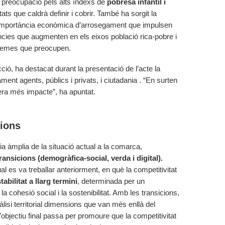
 preocupació pels alts índexs de
pobresa infantil i
ts que caldrà definir i cobrir. També ha sorgit la
a importància econòmica d’arrosegament que impulsen
ències que augmenten en els eixos població rica-pobre i
s temes que preocupen.
ció, ha destacat durant la presentació de l’acte la
ment agents, públics i privats, i ciutadania . “En surten
era més impacte”, ha apuntat.
cions
ia àmplia de la situació actual a la comarca,
ransicions (demogràfica-social, verda i digital).
 es va treballar anteriorment, en què la competitivitat
tabilitat a llarg termini
, determinada per un
 cohesió social i la sostenibilitat. Amb les transicions,
àlisi territorial dimensions que van més enllà del
objectiu final passa per promoure que la competitivitat