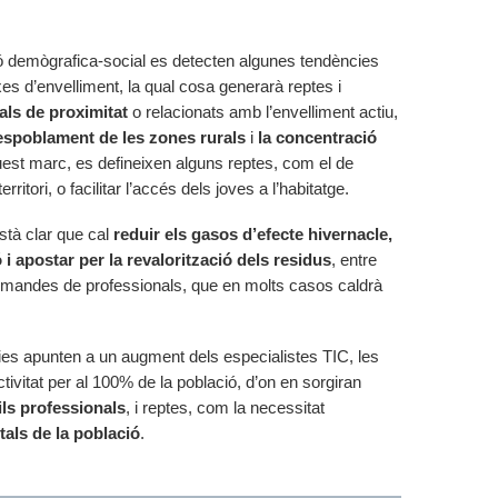
ció demògrafica-social es detecten algunes tendències
es d’envelliment, la qual cosa generarà reptes i
als de proximitat
o relacionats amb l’envelliment actiu,
espoblament de les zones rurals
i
la concentració
uest marc, es defineixen alguns reptes, com el de
territori, o facilitar l’accés dels joves a l’habitatge.
està clar que cal
reduir els gasos d’efecte hivernacle,
 i apostar per la revalorització dels residus
, entre
demandes de professionals, que en molts casos caldrà
ncies apunten a un augment dels especialistes TIC, les
vitat per al 100% de la població, d’on en sorgiran
ils professionals
, i reptes, com la necessitat
tals de la població
.