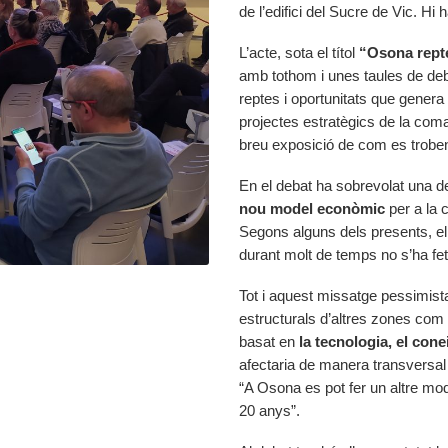
de l’edifici del Sucre de Vic. Hi
L’acte, sota el títol
“Osona repte
amb tothom i unes taules de deb
reptes i oportunitats que gener
projectes estratègics de la com
breu exposició de com es trob
En el debat ha sobrevolat una d
nou model econòmic
per a la 
Segons alguns dels presents, el
durant molt de temps no s’ha fe
Tot i aquest missatge pessimis
estructurals d’altres zones com l
basat en
la tecnologia, el cone
afectaria de manera transversal 
“A Osona es pot fer un altre mod
20 anys”.