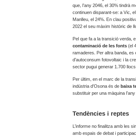
que, l’any 2046, el 30% tindrà m
continuen disparant-se: a Vic, el
Manlleu, el 24%. En clau positi
2022 el seu màxim històric de llo
Pel que fa a la transició verda,
contaminació de les fonts
(el 
ramaderes. Per altra banda, es c
d’autoconsum fotovoltaic i la cr
sector pugui generar 1.700 llocs
Per últim, en el marc de la tran
indústria d’Osona és de
baixa t
substituir per una màquina l’any
Tendències i reptes
L’informe no finalitza amb les s
amb espais de debat i participac