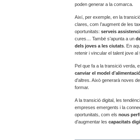
poden generar a la comarca.
Així, per exemple, en la transi
clares, com l’augment de les tax
oportunitats:
serveis assistenci
cures… També s’apunta a un
d
dels joves a les ciutats
. En aq
retenir i vincular el talent jove al 
Pel que fa a la transició verda, 
canviar el model d’alimentació
d’altres. Això generarà noves 
formar.
A la transició digital, les tendè
empreses emergents i la connecti
oportunitats, com els
nous perf
d’augmentar les
capacitats digi