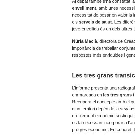
Al debat també s’ha constatat la
envelliment
, amb unes necessita
necessitat de posar en valor l
els
serveis de salut
. Les difer
jove-envellida és un dels altre
Núria Macià
, directora de Creac
importància de treballar conjunta
respostes més enriquides i gen
Les tres grans transi
L’informe presenta una radiograf
emmarcada en
les tres grans t
Recupera el concepte amb el qual
d’un territori depèn de la seva
es
creixement econòmic sostingut, la
es fa necessari incorporar a l’an
progrés econòmic. En concret, l’