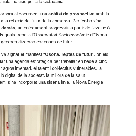
enible inclusiu per a la ciutadania.
corpora al document una
anàlisi de prospectiva
amb la
 la reflexió del futur de la comarca. Per fer-ho s’ha
s demàs,
un enfocament progressiu a partir de l’evolució
els quals treballa l’Observatori Socioeconòmic d’Osona
s generen diversos escenaris de futur.
 va signar el manifest “
Osona, reptes de futur
”, on els
uar una agenda estratègica per treballar en base a cinc
r agroalimentari, el talent i col·lectius vulnerables, la
ó digital de la societat, la millora de la salut i
ent, s’ha incorporat una sisena línia, la Nova Energia