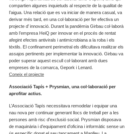
compartien algunes inquietuds al respecte de la qualitat de
l’aigua. Una relació que es va iniciar de manera casual, va
derivar més tard, en una col·laboració per fer efectiva un
projecte d’ innovació. Durant la pandèmia Girbau col·laborà
amb l’empresa HeiQ per innovar en el procés de rentat
afegint efectes antivirals i antimicrobiana a la roba i els
tèxtils. El confinament perimetral els dificultava realitzar els
assajos pertinents per implementar la innovació. Girbau va
poder superar aquest escull col·laborant amb dues
empreses de la comarca, Gepork i Lenard.
Coneix el projecte
Associació Tapís + Prysmian, una col·laboració per
aprofitar actius.
L’Associació Tapís necessitava remodelar i equipar una
nau nova per continuar generant llocs de treball per a les
persones amb risc d’exclusió social. Prysmian disposava
de maquinària i d’equipament d’oficina i informàtic sense un
ús específic donat el seu tancament a Manlleu. La