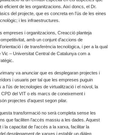
ió eficient de les organitzacions. Així doncs, el Dr.
àsics del projecte, que es concreta en l’ús de les eines
nològic; i les infraestructures.
les empreses i organitzacions, Creacció planteja
ompetitivitat, amb un conjunt d’accions de
orientació i de transferència tecnològica, i per a la qual
 Vic – Universitat Central de Catalunya com a
atègic.
 Arimany va anunciar que es desplegaran projectes i
ïdors i usuaris per tal que les empreses puguin
 a l’ús de tecnologies de virtualització i el núvol, la
el CPD del VIT o els marcs de coneixement i
 són projectes d’aquest segon pilar.
aquesta transformació no serà completa sense les
ns que faciliten l’accés massiu a les dades. Aquest
t i la capacitat de l’accés a la xarxa, facilitar la
 del desplegament de xarxes i establir un diàleg