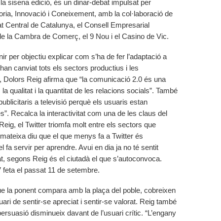
 la sisena edició, és un dinar-debat impulsat per
ria, Innovació i Coneixement, amb la col·laboració de
tat Central de Catalunya, el Consell Empresarial
e la Cambra de Comerç, el 9 Nou i el Casino de Vic.
ir per objectiu explicar com s’ha de fer l’adaptació a
 han canviat tots els sectors productius i les
t, Dolors Reig afirma que “la comunicació 2.0 és una
la qualitat i la quantitat de les relacions socials”. També
publicitaris a televisió perquè els usuaris estan
. Recalca la interactivitat com una de les claus del
eig, el Twitter triomfa molt entre els sectors que
 mateixa diu que el que menys fa a Twitter és
l fa servir per aprendre. Avui en dia ja no té sentit
itat, segons Reig és el ciutadà el que s’autoconvoca.
 feta el passat 11 de setembre.
que la ponent compara amb la plaça del poble, cobreixen
ari de sentir-se apreciat i sentir-se valorat. Reig també
persuasió disminueix davant de l’usuari crític. “L’engany