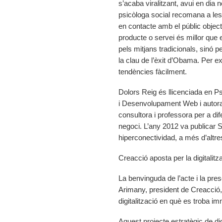
s’acaba viralitzant, avui en dia n
psicòloga social recomana a les
en contacte amb el públic object
producte o servei és millor que el
pels mitjans tradicionals, sinó pe
la clau de l’èxit d’Obama. Per 
tendències fàcilment.
Dolors Reig és llicenciada en Ps
i Desenvolupament Web i autora 
consultora i professora per a dif
negoci. L’any 2012 va publicar S
hiperconectividad, a més d’altr
Creacció aposta per la digitalitz
La benvinguda de l’acte i la pre
Arimany, president de Creacció, 
digitalització en què es troba i
Aquest projecte estratègic de di