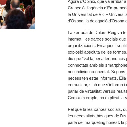
Àgora d’Opinió, que va arribar a
Creacció, l’agència d’Emprenedo
la Universitat de Vic – Universi
d’Osona, la delegació d’Osona d
La xerrada de Dolors Reig va ten
internet i les xarxes socials que
organitzacions. En aquest senti
explosió absoluta de les formes, 
diu que “val la pena fer anuncis 
connectats amb els smartphones”
nou individu connectat. Segons R
necessiten estar informats. Ella
comunicar, sinó que s’informa i e
parlar de virtualitat versus real
Com a exemple, ha explicat la V
Pel que fa les xarxes socials, 
les necessitats bàsiques de l’usu
parla del màrqueting honest: la 