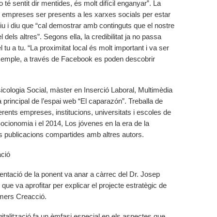
o té sentit dir mentides, és molt difícil enganyar”. La
 empreses ser presents a les xarxes socials per estar
iu i diu que “cal demostrar amb continguts que el nostre
 dels altres”. Segons ella, la credibilitat ja no passa
l tu a tu. “La proximitat local és molt important i va ser
exemple, a través de Facebook es poden descobrir
icologia Social, màster en Inserció Laboral, Multimèdia
principal de l’espai web “El caparazón”. Treballa de
erents empreses, institucions, universitats i escoles de
ocionomia i el 2014, Los jóvenes en la era de la
es publicacions compartides amb altres autors.
ació
sentació de la ponent va anar a càrrec del Dr. Josep
que va aprofitar per explicar el projecte estratègic de
mmers Creacció.
gitalització fa un èmfasi especial en els aspectes que