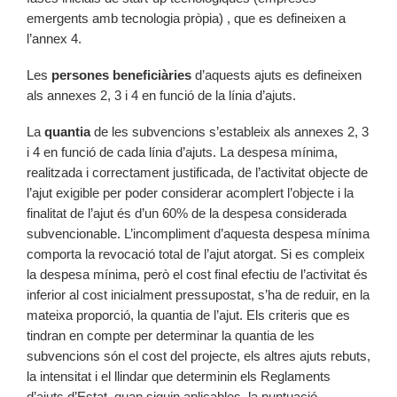
emergents amb tecnologia pròpia) , que es defineixen a
l’annex 4.
Les
persones beneficiàries
d’aquests ajuts es defineixen
als annexes 2, 3 i 4 en funció de la línia d’ajuts.
La
quantia
de les subvencions s’estableix als annexes 2, 3
i 4 en funció de cada línia d’ajuts. La despesa mínima,
realitzada i correctament justificada, de l’activitat objecte de
l’ajut exigible per poder considerar acomplert l’objecte i la
finalitat de l’ajut és d’un 60% de la despesa considerada
subvencionable. L’incompliment d’aquesta despesa mínima
comporta la revocació total de l’ajut atorgat. Si es compleix
la despesa mínima, però el cost final efectiu de l’activitat és
inferior al cost inicialment pressupostat, s’ha de reduir, en la
mateixa proporció, la quantia de l’ajut. Els criteris que es
tindran en compte per determinar la quantia de les
subvencions són el cost del projecte, els altres ajuts rebuts,
la intensitat i el llindar que determinin els Reglaments
d’ajuts d’Estat, quan siguin aplicables, la puntuació