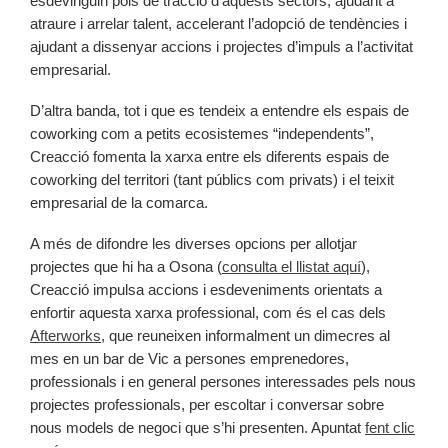
esdevinguin pols de tracció d’aquests sectors, ajudant a
atraure i arrelar talent, accelerant l’adopció de tendències i
ajudant a dissenyar accions i projectes d’impuls a l’activitat
empresarial.
D’altra banda, tot i que es tendeix a entendre els espais de
coworking com a petits ecosistemes “independents”,
Creacció fomenta la xarxa entre els diferents espais de
coworking del territori (tant públics com privats) i el teixit
empresarial de la comarca.
A més de difondre les diverses opcions per allotjar
projectes que hi ha a Osona (
consulta el llistat aquí
),
Creacció impulsa accions i esdeveniments orientats a
enfortir aquesta xarxa professional, com és el cas dels
Afterworks
, que reuneixen informalment un dimecres al
mes en un bar de Vic a persones emprenedores,
professionals i en general persones interessades pels nous
projectes professionals, per escoltar i conversar sobre
nous models de negoci que s’hi presenten. Apuntat
fent clic