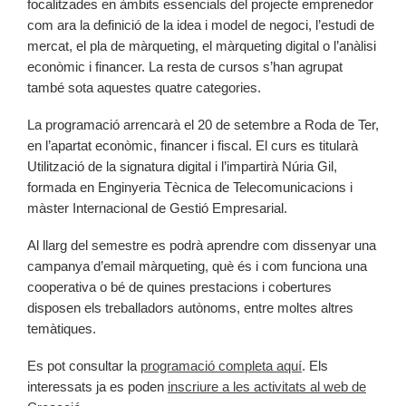
focalitzades en àmbits essencials del projecte emprenedor
com ara la definició de la idea i model de negoci, l’estudi de
mercat, el pla de màrqueting, el màrqueting digital o l’anàlisi
econòmic i financer. La resta de cursos s’han agrupat
també sota aquestes quatre categories.
La programació arrencarà el 20 de setembre a Roda de Ter,
en l’apartat econòmic, financer i fiscal. El curs es titularà
Utilització de la signatura digital i l’impartirà Núria Gil,
formada en Enginyeria Tècnica de Telecomunicacions i
màster Internacional de Gestió Empresarial.
Al llarg del semestre es podrà aprendre com dissenyar una
campanya d’email màrqueting, què és i com funciona una
cooperativa o bé de quines prestacions i cobertures
disposen els treballadors autònoms, entre moltes altres
temàtiques.
Es pot consultar la
programació completa aquí
. Els
interessats ja es poden
inscriure a les activitats al web de