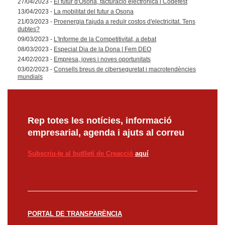
27/04/2023 -
El futur d'Osona, facturació electrònica i Codefest
13/04/2023 -
La mobilitat del futur a Osona
21/03/2023 -
Proenergia t'ajuda a reduïr costos d'electricitat. Tens
dubtes?
09/03/2023 -
L'Informe de la Competitivitat, a debat
08/03/2023 -
Especial Dia de la Dona | Fem DEO
24/02/2023 -
Empresa, joves i noves oportunitats
03/02/2023 -
Consells breus de ciberseguretat i macrotendències
mundials
Rep totes les notícies, informació
empresarial, agenda i ajuts al correu
Subscriu-te al butlletí de Creacció
aquí
PORTAL DE TRANSPARÈNCIA