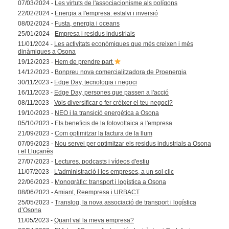
07/03/2024 -
Les virtuts de l'associacionisme als polígons
22/02/2024 -
Energia a l'empresa: estalvi i inversió
08/02/2024 -
Fusta, energia i oceans
25/01/2024 -
Empresa i residus industrials
11/01/2024 -
Les activitats econòmiques que més creixen i més
dinàmiques a Osona
19/12/2023 -
Hem de prendre part
14/12/2023 -
Bonpreu nova comercialitzadora de Proenergia
30/11/2023 -
Edge Day, tecnologia i negoci
16/11/2023 -
Edge Day, persones que passen a l'acció
08/11/2023 -
Vols diversificar o fer créixer el teu negoci?
19/10/2023 -
NEO i la transició energètica a Osona
05/10/2023 -
Els beneficis de la fotovoltaica a l'empresa
21/09/2023 -
Com optimitzar la factura de la llum
07/09/2023 -
Nou servei per optimitzar els residus industrials a Osona
i el Lluçanès
27/07/2023 -
Lectures, podcasts i vídeos d'estiu
11/07/2023 -
L'administració i les empreses, a un sol clic
22/06/2023 -
Monogràfic: transport i logística a Osona
08/06/2023 -
Amiant, Reempresa i URBACT
25/05/2023 -
Translog, la nova associació de transport i logística
d’Osona
11/05/2023 -
Quant val la meva empresa?