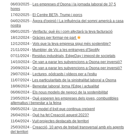
06/03/2025 -
Les empreses d’Osona i la jornada laboral de 37,5
hores
17/02/2025 -
El Centre BETA, Trump i porcs
04/02/2025 -
Àgora d'opinió | La influència del somni americà a casa
nostra
09/01/2025 -
Verifactu: què és i com afectarà la teva facturació
18/12/2024 -
Gràcies per formar-ne part
12/12/2024 -
Vols que la teva empresa sigui més sostenible?
21/11/2024 -
Mumbler, de Vic a les entranyes d'Spotify
07/11/2024 -
Residus industrials, EdgeDay i impost de societats
14/10/2024 -
On van a parar les subvencions a Osona per inversió?
20/09/2024 -
On van a parar les subvencions a Osona per inversió?
29/07/2024 -
Lectures, pòdcasts i vídeos per a l'estiu
11/07/2024 -
Les particularitats de la sinistralitat laboral a Osona
18/06/2024 -
Benestar laboral, torna l'Edge i actualitat
06/06/2024 -
Els nous models de negoci de la sostenibilitat
23/05/2024 -
Què esperen les empreses dels joves, combustibles
alternatius i benestar a la feina
09/05/2024 -
Un model d’èxit que continua creixent
26/04/2024 -
Què ha fet Creacció aquest 2023?
11/04/2024 -
Vuit projectes destacats de territori
25/03/2024 -
Creacció, 10 anys de treball transversal amb els agents
del territori