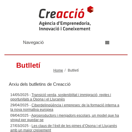
Navegació
Butlletí
Home
Butlletí
Arxiu dels butlletins de Creacció
14/05/2025 -
Transició verda, sosteniblitat i immigració, reptes i
oportunitats a Osona i el Lluçanès
29/04/2025 -
Ciberdelinqüència i empreses: de la formació interna a
la nova normativa europea
09/04/2025 -
Agroproductors i menjadors escolars, un model que ha
vingut per quedar-se
27/03/2025 -
Les claus de l’èxit de les pimes d’Osona i el Lluçanès
amb un major creixement