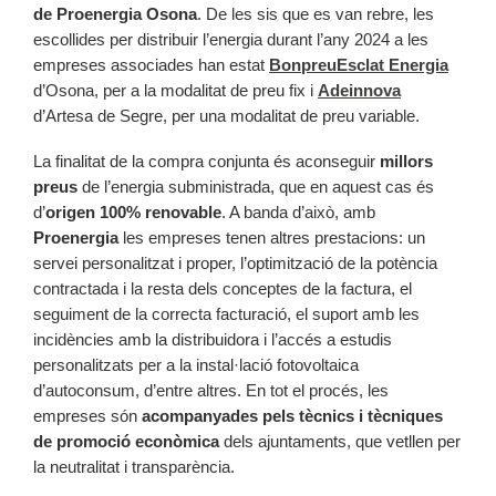
de Proenergia Osona
. De les sis que es van rebre, les
escollides per distribuir l’energia durant l’any 2024 a les
empreses associades han estat
BonpreuEsclat Energia
d’Osona, per a la modalitat de preu fix i
Adeinnova
d’Artesa de Segre, per una modalitat de preu variable.
La finalitat de la compra conjunta és aconseguir
millors
preus
de l’energia subministrada, que en aquest cas és
d’
origen 100% renovable
. A banda d’això, amb
Proenergia
les empreses tenen altres prestacions: un
servei personalitzat i proper, l’optimització de la potència
contractada i la resta dels conceptes de la factura, el
seguiment de la correcta facturació, el suport amb les
incidències amb la distribuidora i l’accés a estudis
personalitzats per a la instal·lació fotovoltaica
d’autoconsum, d’entre altres. En tot el procés, les
empreses són
acompanyades pels tècnics i tècniques
de promoció econòmica
dels ajuntaments, que vetllen per
la neutralitat i transparència.