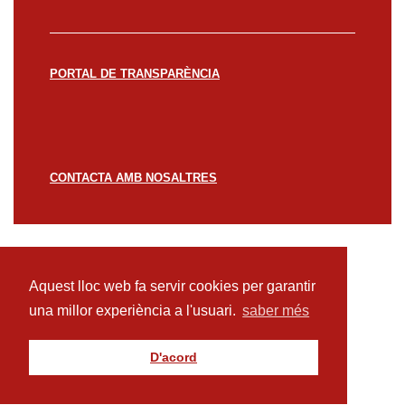
PORTAL DE TRANSPARÈNCIA
CONTACTA AMB NOSALTRES
© CREACCIÓ 2023 -
Avís legal
Política de
privacitat
Política de cookies
Aquest lloc web fa servir cookies per garantir
una millor experiència a l'usuari.
saber més
D'acord