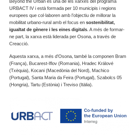
Beyond the Urban és una de les xarxes del programa
URBACT IV i està formada per 10 municipis i regions
europees que col·laboren amb l’objectiu de millorar la
mobilitat urbano-rural amb el focus en
sostenibilitat,
igualtat de gènere i les eines digitals
. A més de formar-
ne part, la xarxa està liderada per Osona, a través de
Creacció.
Aquesta xarxa, a més d’Osona, també la componen Bram
(França), Bucarest-Iflov (Romania), Hradec Králové
(Txèquia), Kocani (Macedònia del Nord), Machico
(Portugal), Santa Maria da Feira (Portugal), Szabolcs 05
(Hongria), Tartu (Estònia) i Treviso (Itàlia).