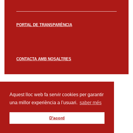
PORTAL DE TRANSPARÈNCIA
CONTACTA AMB NOSALTRES
© CREACCIÓ 2023 -
Avís legal
Política de
privacitat
Política de cookies
Aquest lloc web fa servir cookies per garantir
una millor experiència a l'usuari.
saber més
D'acord