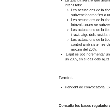
La quantia serà la que dete
intensitats:
Les actuacions de la tip
subvencionaran fins a u
Les actuacions de la ti
fotovoltaiques se subv
Les actuacions de la tipo
i reciclatge dels resid
Les actuacions de la tipo
control amb sistemes de 
màxim del 25%.
L’ajut es pot incrementar u
un 20%, en el cas dels ajut
Termini:
Pendent de convocatòria. Co
Consulta les bases regulador