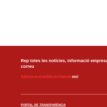
Rep totes les notícies, informació empresar
correu
Subscriu-te al butlletí de Creacció
aquí
PORTAL DE TRANSPARÈNCIA