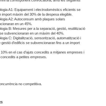
rmini la corresponent convocatòria, amb les següents
ologia A1: Equipament i electrodomèstics eficients se
n import màxim del 30% de la despesa elegible.
pologia A2: Autoconsum amb plaques solars
encionaran en un 45%.
logia B: Mesures per a la separació, gestió, reutilització
us se subvencionaran en un màxim del 40%.
logia C: Digitalització, sensorització, automatització i
gestió d’edificis se subvencionaran fins a un import
n 10% en el cas d’ajuts concedits a mitjanes empreses i
s concedits a petites empreses.
ncurrència no competitiva.
es