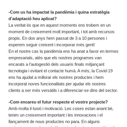
-Com us ha impactat la pandèmia i quina estratègia
d’adaptació heu aplicat?
La veritat és que en aquest moments ens trobem en un
moment de creixement molt important, i tot amb recursos
propis. En dos anys hem passat de 3 a 10 persones i
esperem seguir creixent i incorporar més gent!
En el nostre cas la pandèmia ens ha anat a favor en termes
empresarials, atès que els nostres programes van
encarats a l’autogestió dels usuaris finals mitjançant
tecnologia i evitant el contacte humà. A més, la Covid-19
ens ha ajudat a millorar els nostres productes i hem
incorporat noves funcionalitats per ajudar els nostres
clients a ser més versàtils i a diferenciar-se dins del sector.
-Com encareu el futur respecte el vostre projecte?
Amb molta il·lusió i motivació. Les coses estan anant bé,
tenim un creixement important i les innovacions i el
llançament de nous productes no para. En alguns