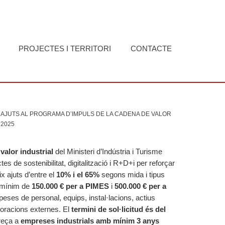
PROJECTES I TERRITORI
CONTACTE
AJUTS AL PROGRAMA D’IMPULS DE LA CADENA DE VALOR
 2025
valor industrial
del Ministeri d’Indústria i Turisme
 de sostenibilitat, digitalització i R+D+i per reforçar
ix ajuts d’entre el
10% i el 65%
segons mida i tipus
 mínim de
150.000 € per a PIMES
i
500.000 € per a
peses de personal, equips, instal·lacions, actius
aboracions externes. El
termini de sol·licitud és del
dreça a
empreses industrials amb mínim 3 anys