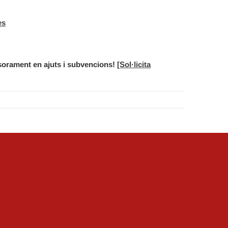
es
sorament en ajuts i subvencions!
[Sol·licita