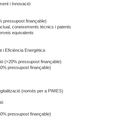
ent i Innovació:
0% pressupost finançable)
tual, coneixements tècnics i patents
erveis equivalents
at i Eficiència Energètica
ció (>20% pressupost finançable)
(<50% pressupost finançable)
igitalització (només per a PIMES)
ió
(<50% pressupost finançable)