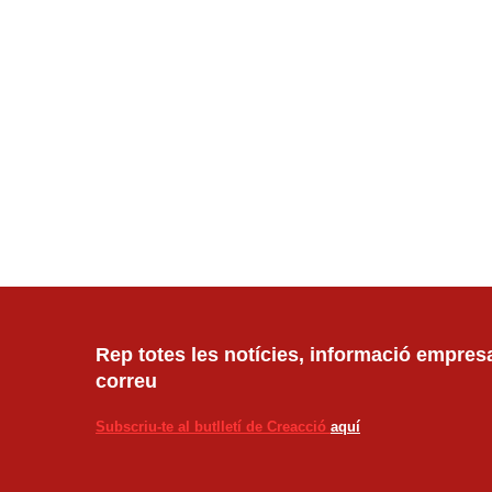
Rep totes les notícies, informació empresar
correu
Subscriu-te al butlletí de Creacció
aquí