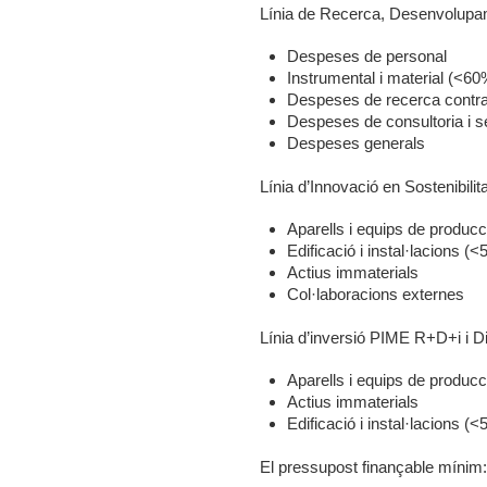
Línia de Recerca, Desenvolupam
Despeses de personal
Instrumental i material (<6
Despeses de recerca contrac
Despeses de consultoria i s
Despeses generals
Línia d’Innovació en Sostenibilit
Aparells i equips de produc
Edificació i instal·lacions 
Actius immaterials
Col·laboracions externes
Línia d’inversió PIME R+D+i i D
Aparells i equips de producc
Actius immaterials
Edificació i instal·lacions 
El pressupost finançable mínim: