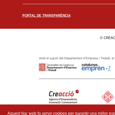
PORTAL DE TRANSPARÈNCIA
© CREAC
Aquest lloc web fa servir cookies per garantir una millor exp