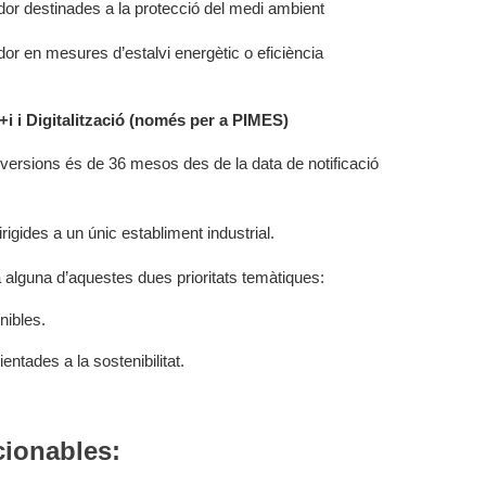
or destinades a la protecció del medi ambient
or en mesures d’estalvi energètic o eficiència
i i Digitalització (només per a PIMES)
 inversions és de 36 mesos des de la data de notificació
igides a un únic establiment industrial.
a alguna d’aquestes dues prioritats temàtiques:
nibles.
ientades a la sostenibilitat.
cionables: