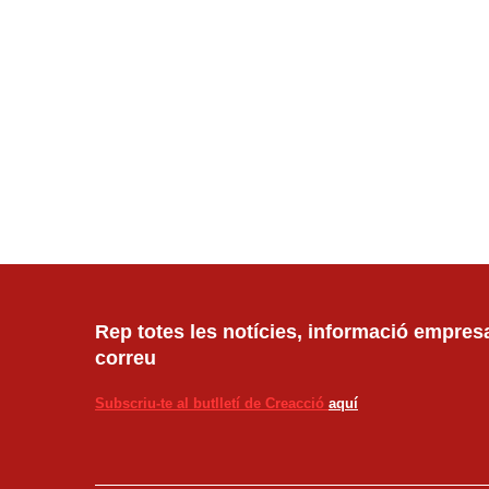
Rep totes les notícies, informació empresar
correu
Subscriu-te al butlletí de Creacció
aquí