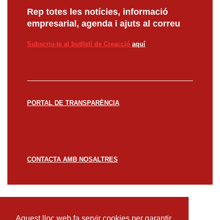
Rep totes les notícies, informació
empresarial, agenda i ajuts al correu
Subscriu-te al butlletí de Creacció
aquí
PORTAL DE TRANSPARÈNCIA
CONTACTA AMB NOSALTRES
© CREACCIÓ 2023 -
Avís legal
Política de
privacitat
Política de cookies
Aquest lloc web fa servir cookies per garantir