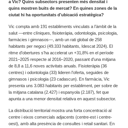
a Vic? Quins subsectors presenten més densitat i
quins mostren buits de mercat? En quines zones de la
ciutat hi ha oportunitats d’ubicació estratègica?
Vic compta amb 191 establiments vinculats a l’àmbit de la
salut —entre clíniques, fisioteràpia, odontologia, psicologia,
farmàcies i gimnasos—, amb un rati global de 258
habitants per negoci (49.333 habitants, Idescat 2024). El
ritme d’obertures s’ha accelerat un +31,8% en el període
2021–2025 respecte al 2016–2020, passant d’una mitjana
de 8,8 a 11,6 noves activitats anuals. Fisioteràpia (36
centres) i odontologia (33) lideren l’oferta, seguides de
gimnasos i psicologia (23 cadascun). En farmàcia, Vic
presenta uns 3.083 habitants per establiment, per sobre de
la mitjana catalana (2.427) i espanyola (2.187), fet que
apunta a una menor densitat relativa en aquest subsector.
La distribució territorial mostra una forta concentració al
centre i eixos comercials adjacents (centre-est i centre-
oest), amb alta presència de consultes i retail sanitari. En