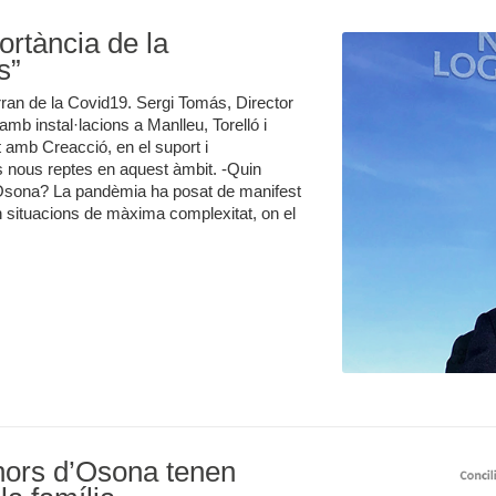
ortància de la
s”
rran de la Covid19. Sergi Tomás, Director
mb instal·lacions a Manlleu, Torelló i
 amb Creacció, en el suport i
ls nous reptes en aquest àmbit. -Quin
 a Osona? La pandèmia ha posat de manifest
n situacions de màxima complexitat, on el
nors d’Osona tenen