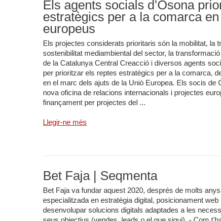
Els agents socials d’Osona prio
estratègics per a la comarca en
europeus
Els projectes considerats prioritaris són la mobilitat, la 
sostenibilitat mediambiental del sector, la transformació
de la Catalunya Central Creacció i diversos agents socia
per prioritzar els reptes estratègics per a la comarca, d
en el marc dels ajuts de la Unió Europea. Els socis de 
nova oficina de relacions internacionals i projectes eu
finançament per projectes del ...
Llegir-ne més
Bet Faja | Seqmenta
Bet Faja va fundar aquest 2020, després de molts anys
especialitzada en estratègia digital, posicionament web i 
desenvolupar solucions digitals adaptades a les necess
seus objectius (vendes, leads o el que sigui). - Com t'h