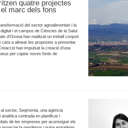
ritzen quatre projectes
 el marc dels fons
transformació del sector agroalimentari i la
 digital i el campus de Ciències de la Salut
ls d’Osona han realitzat un treball conjunt
e cara a alinear les propostes a presentar
Creacció han impulsat la creació d’una
ropeus per captar noves fonts de
 al sector, Seqmenta, una agència
analítica centrada en planificar i
itats de les empreses per aconseguir els
a impactat la pandèmia i quina estratègia